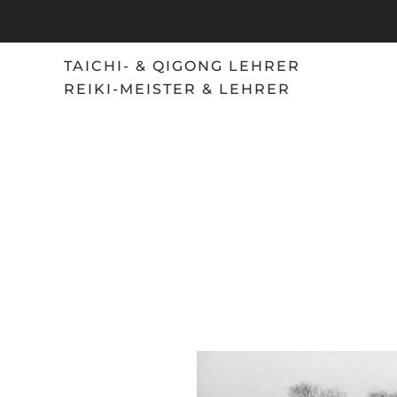
Skip
to
TAICHI- & QIGONG LEHRER
main
REIKI-MEISTER & LEHRER
content