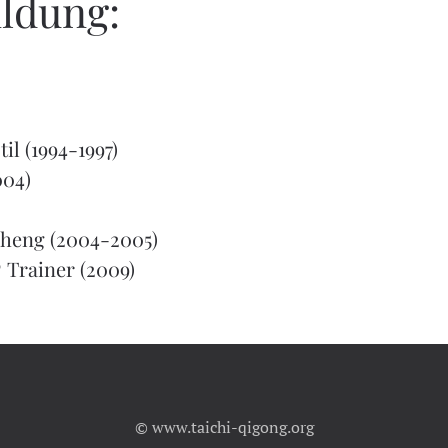
ldung:
il (1994-1997)
004)
heng (2004-2005)
® Trainer (2009)
© www.taichi-qigong.org