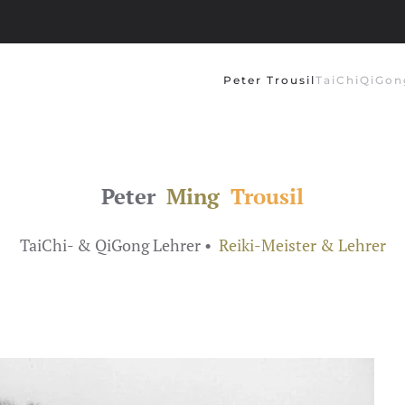
Peter Trousil
TaiChi
QiGon
Peter
Ming
Trousil
TaiChi- & QiGong Lehrer •
Reiki-Meister & Lehrer