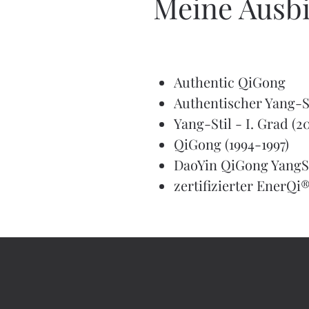
Meine Ausbi
Authentic QiGong
Authentischer Yang-St
Yang-Stil - I. Grad (2
QiGong (1994-1997)
DaoYin QiGong YangS
zertifizierter EnerQi