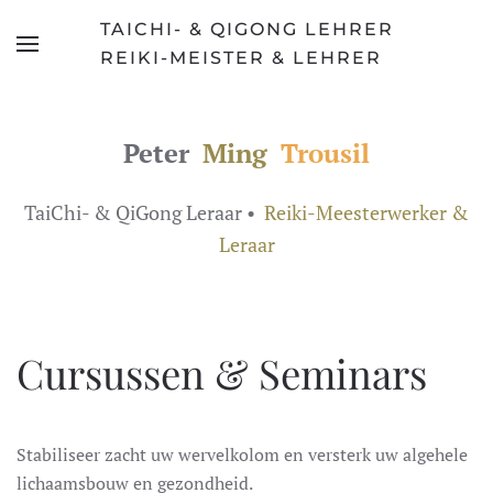
TAICHI- & QIGONG LEHRER
Skip
REIKI-MEISTER & LEHRER
to
main
content
Peter
Ming
Trousil
TaiChi- & QiGong Leraar •
Reiki-Meesterwerker &
Leraar
Cursussen & Seminars
Stabiliseer zacht uw wervelkolom en versterk uw algehele
lichaamsbouw en gezondheid.